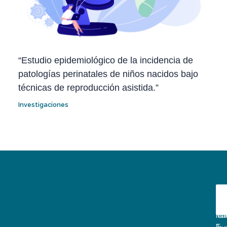
“Estudio epidemiológico de la incidencia de
patologías perinatales de niños nacidos bajo
técnicas de reproducción asistida.”
Investigaciones
D
A
E
La
fun
Mar
T.