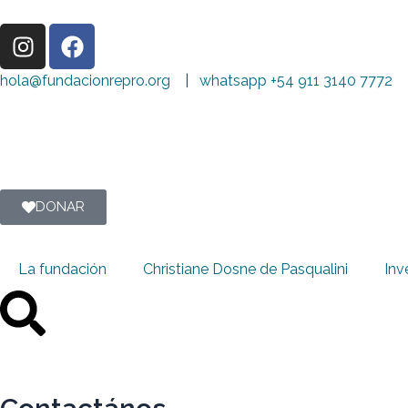
Ir
I
F
al
n
a
contenido
s
c
hola@fundacionrepro.org
|
whatsapp +54 911 3140 7772
t
e
a
b
g
o
r
o
a
k
DONAR
m
La fundación
Christiane Dosne de Pasqualini
Inv