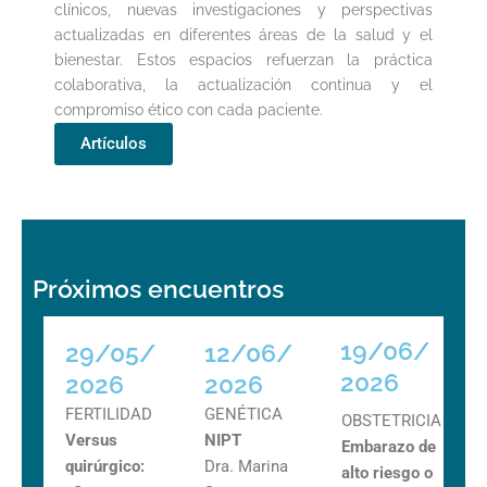
clínicos, nuevas investigaciones y perspectivas
actualizadas en diferentes áreas de la salud y el
bienestar. Estos espacios refuerzan la práctica
colaborativa, la actualización continua y el
compromiso ético con cada paciente.
Artículos
Próximos encuentros
19/06/
29/05/
12/06/
2026
2026
2026
FERTILIDAD
GENÉTICA
OBSTETRICIA
Versus
NIPT
Embarazo de
quirúrgico:
Dra. Marina
alto riesgo o