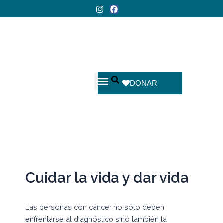
Ir
I
F
n
a
al
hola@fundacionrepro.org
|
whatsapp +54 911 3140 7772
s
c
contenido
t
e
a
b
g
o
r
o
a
k
m
DONAR
CHRISTIANE DOSNE DE PASQUALINI
CIENCIA EN TU VIDA
Cuidar la vida y dar vida
Las personas con cáncer no sólo deben
enfrentarse al diagnóstico sino también la