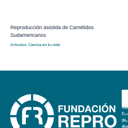
Reproducción asistida de Camélidos
Sudamericanos
Artículos
,
Ciencia en tu vida
D
A
E
La
fun
Mar
T.
Inv
de
Do
Alv
Ac