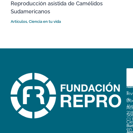
Reproducción asistida de Camélidos
Sudamericanos
Artículos
,
Ciencia en tu vida
D
A
E
La
fu
Mar
T.
Inv
de
Do
Alv
Ac
20
Soc
C1
Cie
Bue
en
Air