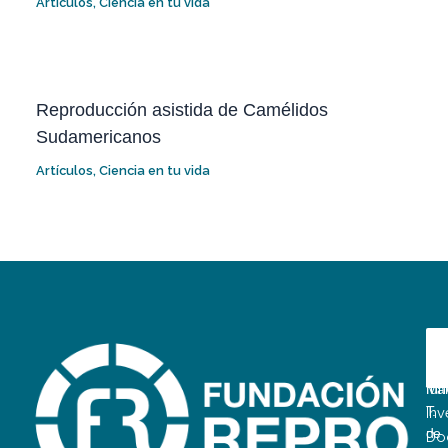
Artículos
,
Ciencia en tu vida
Reproducción asistida de Camélidos
Sudamericanos
Artículos
,
Ciencia en tu vida
D
A
E
La
fun
Mar
T.
Inv
de
Do