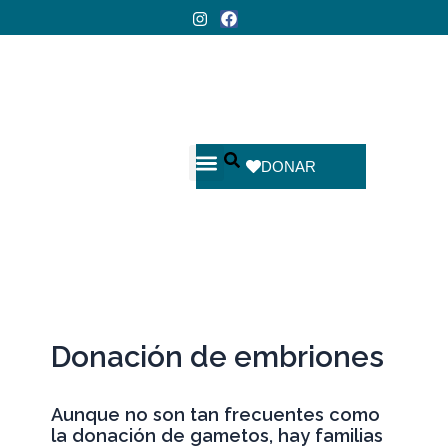
Ir
I
F
n
a
al
hola@fundacionrepro.org
|
whatsapp +54 911 3140 7772
s
c
contenido
t
e
a
b
g
o
r
o
a
k
m
DONAR
CHRISTIANE DOSNE DE PASQUALINI
CIENCIA EN TU VIDA
Donación de embriones
Aunque no son tan frecuentes como
la donación de gametos, hay familias